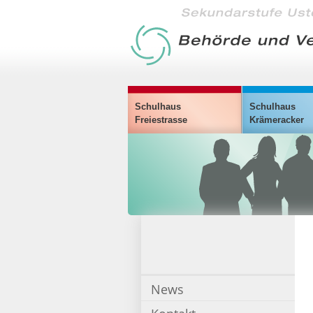
Schulhaus
Schulhaus
Freiestrasse
Krämeracker
News