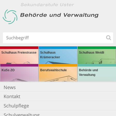
Schulhaus Freiestrasse
Schulhaus
Schulhaus Weidli
Krämeracker
KuSs ZO
Berufswahlschule
Behörde und
Verwaltung
News
Kontakt
Schulpflege
Schulverwaltung