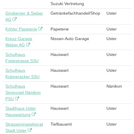
Suzuki Vertretung
Girsberger & Sieber
Getränkefachhandel/Shop
Uster
AG
Köhler Papeterie
Papeterie
Uster
Kreuz-Garage
Nissan-Auto Garage
Uster
Weber AG
Schulhaus
Hauswart
Uster
Freiestrasse SSU
Schulhaus
Hauswart
Uster
Krämeracker SSU
Schulhaus
Hauswart
Nänikon
Singvogel Nänikon
PSU
Stadthaus Uster
Hauswart
Uster
Hauswartung
Strasseninspektorat
Tiefbauamt
Uster
Stadt Uster