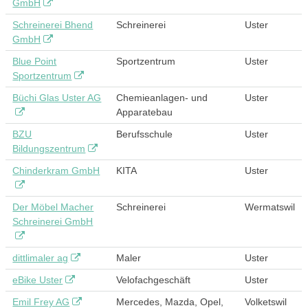
GmbH
Schreinerei Bhend
Schreinerei
Uster
GmbH
Blue Point
Sportzentrum
Uster
Sportzentrum
Büchi Glas Uster AG
Chemieanlagen- und
Uster
Apparatebau
BZU
Berufsschule
Uster
Bildungszentrum
Chinderkram GmbH
KITA
Uster
Der Möbel Macher
Schreinerei
Wermatswil
Schreinerei GmbH
dittlimaler ag
Maler
Uster
eBike Uster
Velofachgeschäft
Uster
Emil Frey AG
Mercedes, Mazda, Opel,
Volketswil