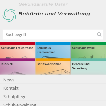
Schulhaus Freiestrasse
Schulhaus
Schulhaus Weidli
Krämeracker
KuSs ZO
Berufswahlschule
Behörde und
Verwaltung
News
Kontakt
Schulpflege
Schulverwaltung